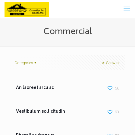
Commercial
Categories
Show all
An laoreet arcu ac
56
Vestibulum sollicitudin
93