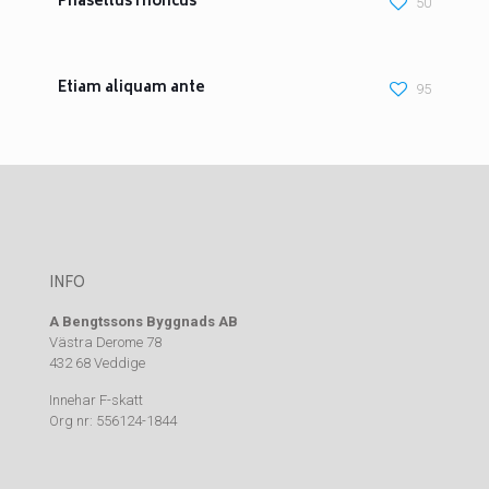
Phasellus rhoncus
50
Etiam aliquam ante
95
INFO
A Bengtssons Byggnads AB
Västra Derome 78
432 68 Veddige
Innehar F-skatt
Org nr: 556124-1844