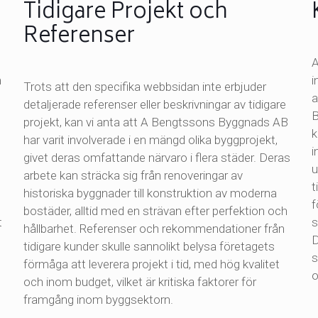
Tidigare Projekt och
Referenser
A
m
i
Trots att den specifika webbsidan inte erbjuder
a
detaljerade referenser eller beskrivningar av tidigare
B
projekt, kan vi anta att A Bengtssons Byggnads AB
k
har varit involverade i en mängd olika byggprojekt,
i
givet deras omfattande närvaro i flera städer. Deras
u
arbete kan sträcka sig från renoveringar av
t
historiska byggnader till konstruktion av moderna
f
bostäder, alltid med en strävan efter perfektion och
t
s
hållbarhet. Referenser och rekommendationer från
D
tidigare kunder skulle sannolikt belysa företagets
s
förmåga att leverera projekt i tid, med hög kvalitet
o
och inom budget, vilket är kritiska faktorer för
framgång inom byggsektorn.